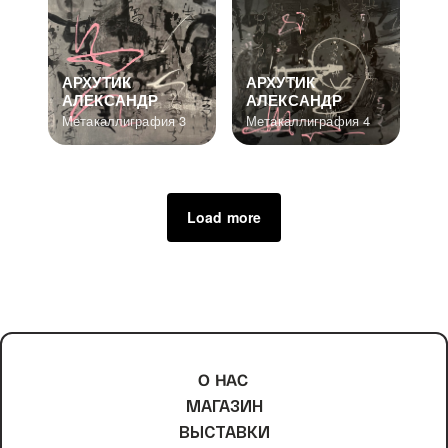
АРХУТИК
АРХУТИК
АЛЕКСАНДР
АЛЕКСАНДР
Метакаллиграфия 3
Метакаллиграфия 4
Load more
О НАС
МАГАЗИН
ВЫСТАВКИ