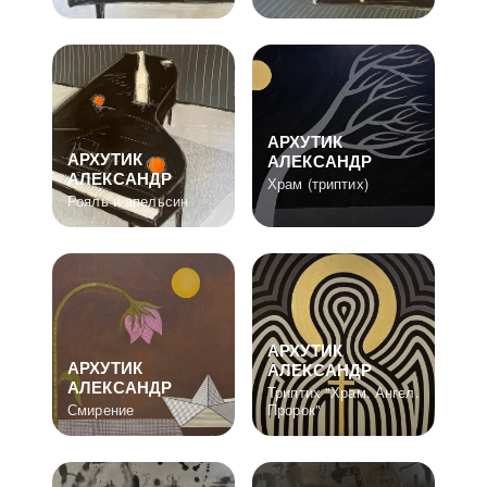
АРХУТИК
АРХУТИК
АЛЕКСАНДР
АЛЕКСАНДР
Храм (триптих)
Рояль и апельсин
АРХУТИК
АРХУТИК
АЛЕКСАНДР
АЛЕКСАНДР
Триптих "Храм. Ангел.
Смирение
Пророк"