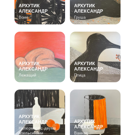
АРХУТИК
АРХУТИК
АЛЕКСАНДР
АЛЕКСАНДР
Воин
Груша
АРХУТИК
АРХУТИК
АЛЕКСАНДР
АЛЕКСАНДР
Лежащий
Птица
АРХУТИК
АРХУТИК
АЛЕКСАНДР
АЛЕКСАНДР
Натюрморт с двумя
апельсинами
Ванная